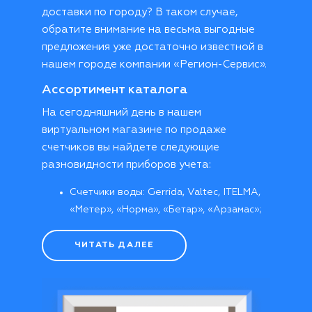
доставки по городу? В таком случае,
обратите внимание на весьма выгодные
предложения уже достаточно известной в
нашем городе компании «Регион-Сервис».
Ассортимент каталога
На сегодняшний день в нашем
виртуальном магазине по продаже
счетчиков вы найдете следующие
разновидности приборов учета:
Счетчики воды: Gerrida, Valtec, ITELMA,
«Метер», «Норма», «Бетар», «Арзамас»;
Счетчики электроэнергии:
«Энергомера», «INCOTEX Меркурий»;
ЧИТАТЬ ДАЛЕЕ
Счетчики газа: «Элехант», «Гранд»,
«Счетприбор»;
Теплосчетчики: Sanext mono RM, Sanext