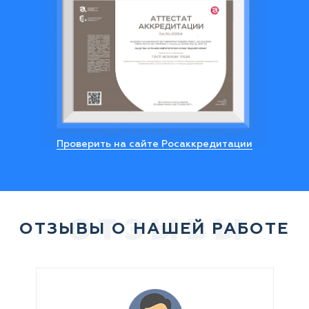
соответствующего уровня подготовки и
наличия необходимых допусков к
выполнению подобного типа задач. Это
условие не только обеспечит
бесперебойную работу прибора и
точность метрических показаний, но и
позволит избежать, например, утечки газа.
В этом случае, установка прибора учета
Проверить на сайте Росаккредитации
нашими специалистами проводится с
применением современного инструмента и
с соблюдением всех норм безопасности,
что исключает возникновения каких-либо
критических ситуаций. При всем этом, у
ОТЗЫВЫ О НАШЕЙ РАБОТЕ
нас вполне доступная цена на установку
газового счетчика в Пензе.
Этапы работ по монтажу
газосчетчика