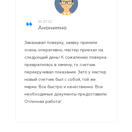
Все работы по установке счетчика газа в
квартире выполняются в несколько этапов:
10.07.22
Прием и обработка заявки от клиента;
Анонимно
Выезд специалиста;
Демонтаж старого и установка нового
ла
Заказывал поверку, заявку приняли
Хо
счетчика (устройство входит в
очень оперативно, мастер приехал на
до
стоимость);
следующий день! К сожалению поверка
са
Передача собственнику жилого
ам
превратилась в замену, т.к счетчик
го
помещения пакета технической
перекручивал показания. Зато у мастер
ра
документации.
новый счетчик был с собой, той же
об
Как заказать услугу?
марки. Все быстро и качественно. Все
Воспользоваться услугой, а также
необходимые документы предоставили.
заключить договор на проведение
Отличная работа!
поверочных работ и обслуживание
приборов учета вы можете, позвонив нам
по телефону
8 (930) 810-69-99
.